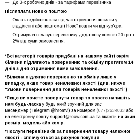
До 3-х робочих днів - за тарифами перевізника
Післяплата Новою поштою
Оплата здійснюється під час отримання посилки у
відділенні або поштоматі Нової пошти чи від кур'єра.
Отримувач сплачує перевізнику додаткову комісію 20 грн +
2% від суми замовлення.
*Всі категорії товарів придбані на нашому сайті окрім
білизни підлягають поверненню та обміну протягом 14
днів з дня отримання вами замовлення.
*Білизна підлягає поверненню та обміну лише у
випадку, якщо товар неналежної якості (див. нижче
“Умови повернення для товарів неналежної якості”)
*Якщо ви хочете повернути товар то просто напишіть
нам будь-ласка
у будь який зручний для вас
месенджер (Telegram @hromvi) за номером
(077)2634033
або
на електронну пошту support@roow.com.ua та вкажіть
на який
розмір, модель або колір.
*Послуги перевізників за повернення товару належної
якості - сплачуються за рахунок покупця.