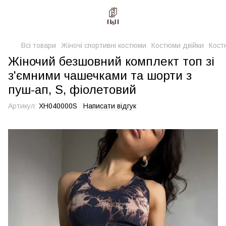
Всі товари
Жіночі спортивні костюми
Костюми двійки
Кост
Жіночий безшовний комплект топ зі
з'ємними чашечками та шорти з
пуш-ап, S, фіолетовий
Артикул:
XH040000S
Написати відгук