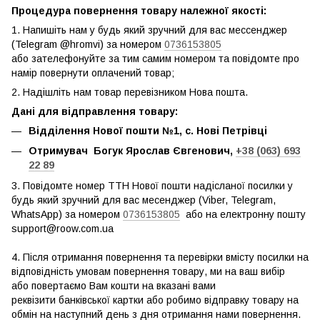
Процедура повернення товару належної якості:
1. Напишіть нам у будь який зручний для вас мессенджер
(Telegram @hromvi) за номером
0736153805
або зателефонуйте за тим самим номером та повідомте про
намір повернути оплачений товар;
2. Надішліть нам товар перевізником Нова пошта.
Дані для відправлення товару:
Відділення Нової пошти №1, с. Нові Петрівці
Отримувач Богук Ярослав Євгенович,
+38 (063) 693
22 89
3. Повідомте номер ТТН Нової пошти надісланої посилки у
будь який зручний для вас месенджер (Viber, Telegram,
WhatsApp) за номером
0736153805
або на електронну пошту
support@roow.com.ua
4. Після отримання повернення та перевірки вмісту посилки на
відповідність умовам повернення товару, ми на ваш вибір
або повертаємо Вам кошти на вказані вами
реквізити банківської картки або робимо відправку товару на
обмін на наступний день з дня отримання нами повернення.