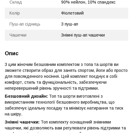
Склад
90% нейлон, 10% спандекс
Колір
Фіолетовий
Пуш-ап сідниць
З пуш-ап
Чашечки
Знімні пуш-ап чашечки
Опис
З цим жіночим безшовним комплектом з топа та шортів ви
зможете створити образ для занять спортом, йоги або просто
для повсякденного носіння. Цей комплект поєднує в собі
комфорт, стиль та функціональність, забезпечуючи
неперевершений рівень зручності та підтримки.
Безшовний дизайн:
Топ та шорти виготовлені з
використанням технології безшовного виробництва, що
забезпечує ідеальну посадку та мінімізує натирання та тиск
на шкіру.
Знімні чашечки:
Топ комплекту оснащений знімними
чашечки, які дозволяють вам регулювати рівень підтримки та